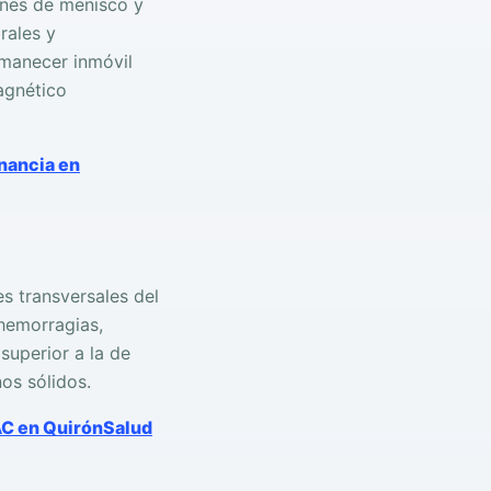
iones de menisco y
rales y
rmanecer inmóvil
agnético
onancia en
s transversales del
hemorragias,
superior a la de
os sólidos.
TAC en QuirónSalud