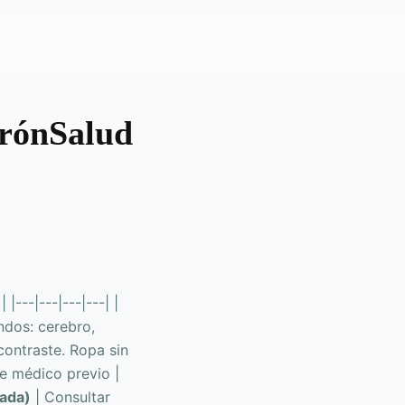
irónSalud
|---|---|---|---| |
ndos: cerebro,
contraste. Ropa sin
te médico previo |
ada)
| Consultar