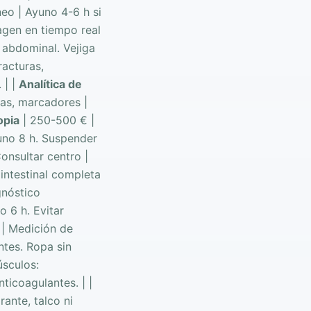
eo | Ayuno 4-6 h si
agen en tiempo real
 abdominal. Vejiga
racturas,
 | |
Analítica de
nas, marcadores |
opia
| 250-500 € |
uno 8 h. Suspender
onsultar centro |
 intestinal completa
gnóstico
 6 h. Evitar
 | Medición de
ntes. Ropa sin
úsculos:
ticoagulantes. | |
ante, talco ni