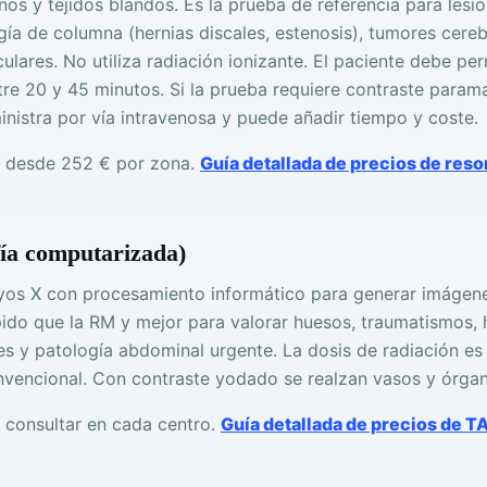
nos y tejidos blandos. Es la prueba de referencia para les
gía de columna (hernias discales, estenosis), tumores cereb
lares. No utiliza radiación ionizante. El paciente debe pe
tre 20 y 45 minutos. Si la prueba requiere contraste param
ministra por vía intravenosa y puede añadir tiempo y coste.
desde 252 € por zona.
Guía detallada de precios de res
ía computarizada)
yos X con procesamiento informático para generar imágene
ido que la RM y mejor para valorar huesos, traumatismos, 
 y patología abdominal urgente. La dosis de radiación es 
nvencional. Con contraste yodado se realzan vasos y órgan
consultar en cada centro.
Guía detallada de precios de 