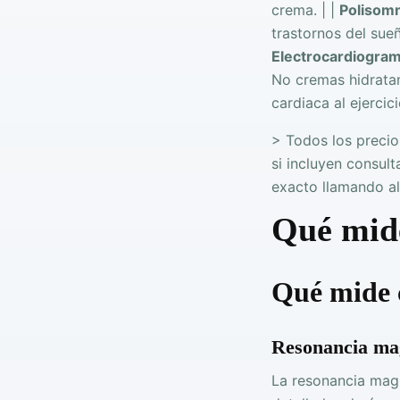
crema. | |
Polisomn
trastornos del sueñ
Electrocardiogra
No cremas hidratant
cardiaca al ejerci
> Todos los precio
si incluyen consult
exacto llamando a
Qué mide
Qué mide 
Resonancia ma
La resonancia mag