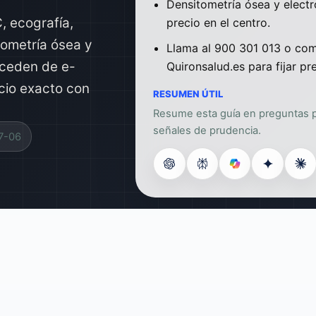
Densitometría ósea y electr
, ecografía,
precio en el centro.
tometría ósea y
Llama al 900 301 013 o com
oceden de e-
Quironsalud.es para fijar pre
ecio exacto con
RESUMEN ÚTIL
Resume esta guía en preguntas pa
señales de prudencia.
7-06