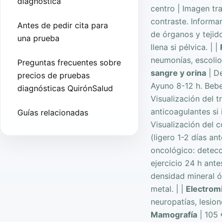
diagnóstica
centro | Imagen tr
contraste. Informar
Antes de pedir cita para
de órganos y tejid
una prueba
llena si pélvica. | |
neumonías, escolios
Preguntas frecuentes sobre
sangre y orina
| De
precios de pruebas
Ayuno 8-12 h. Bebe
diagnósticas QuirónSalud
Visualización del 
anticoagulantes s
Guías relacionadas
Visualización del c
(ligero 1-2 días a
oncológico: detecc
ejercicio 24 h ant
densidad mineral ó
metal. | |
Electrom
neuropatías, lesion
Mamografía
| 105 