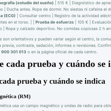
ografía (estudio del sueño)
| 515 € | Diagnóstico de apne
o | Ducha antes. Ropa de dormir. No siestas ni cafeína el dí
ma (ECG)
| Consultar centro | Registro de la actividad eléct
es en el torso. | |
Prueba de esfuerzo
| 105 € | Evaluació
cio | Ropa y calzado deportivo. No comidas copiosas 2 h ant
s son orientativos y pueden variar según el centro, la co
a previa, contraste, sedación, informes o revisiones. Confi
l
900 301 013
o en la página oficial de cada centro.
 cada prueba y cuándo se 
cada prueba y cuándo se indica
gnética (RM)
nética usa un campo magnético y ondas de radio para obt