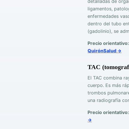
detalladas de órga
ligamentos, patolo
enfermedades vascu
dentro del tubo en
(gadolinio), se ad
Precio orientativo:
QuirónSalud →
TAC (tomograf
El TAC combina ra
cuerpo. Es más ráp
trombos pulmonares
una radiografía co
Precio orientativo:
→