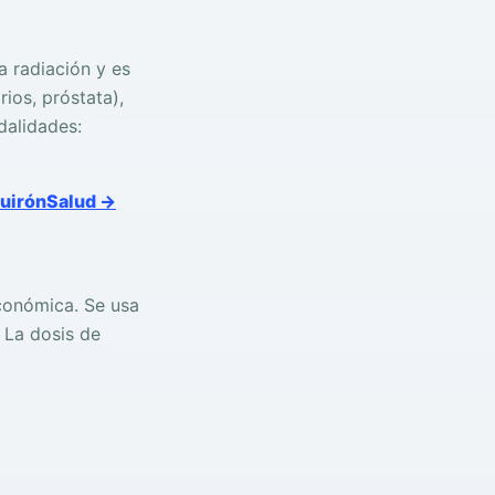
a radiación y es
ios, próstata),
dalidades:
QuirónSalud →
conómica. Se usa
. La dosis de