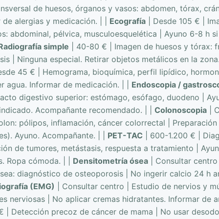
ansversal de huesos, órganos y vasos: abdomen, tórax, crán
 de alergias y medicación. | |
Ecografía
| Desde 105 € | Im
os: abdominal, pélvica, musculoesquelética | Ayuno 6-8 h si
Radiografía simple
| 40-80 € | Imagen de huesos y tórax: f
is | Ninguna especial. Retirar objetos metálicos en la zona.
sde 45 € | Hemograma, bioquímica, perfil lipídico, hormo
r agua. Informar de medicación. | |
Endoscopia / gastrosc
tracto digestivo superior: estómago, esófago, duodeno | Ay
i indicado. Acompañante recomendado. | |
Colonoscopia
| C
olon: pólipos, inflamación, cáncer colorrectal | Preparación
ntes). Ayuno. Acompañante. | |
PET-TAC
| 600-1.200 € | Dia
ión de tumores, metástasis, respuesta a tratamiento | Ayuno
es. Ropa cómoda. | |
Densitometría ósea
| Consultar centro
sea: diagnóstico de osteoporosis | No ingerir calcio 24 h a
iografía (EMG)
| Consultar centro | Estudio de nervios y m
es nerviosas | No aplicar cremas hidratantes. Informar de an
€ | Detección precoz de cáncer de mama | No usar desodor