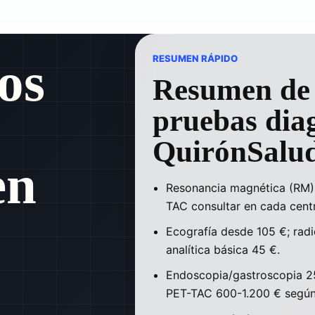
os
RESUMEN RÁPIDO
Resumen de 
pruebas dia
QuirónSalu
en
Resonancia magnética (RM)
TAC consultar en cada cent
Ecografía desde 105 €; radi
analítica básica 45 €.
Endoscopia/gastroscopia 2
PET-TAC 600-1.200 € según 