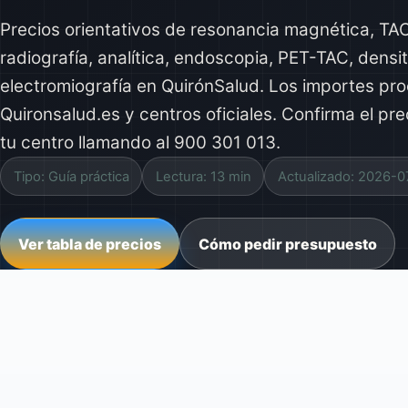
Precios orientativos de resonancia magnética, TAC
radiografía, analítica, endoscopia, PET-TAC, densi
electromiografía en QuirónSalud. Los importes pr
Quironsalud.es y centros oficiales. Confirma el pr
tu centro llamando al 900 301 013.
Tipo: Guía práctica
Lectura: 13 min
Actualizado: 2026-0
Ver tabla de precios
Cómo pedir presupuesto