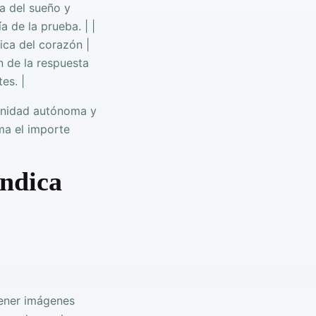
a del sueño y
a de la prueba. | |
rica del corazón |
n de la respuesta
es. |
munidad autónoma y
rma el importe
indica
ener imágenes