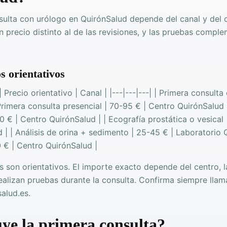
nsulta con urólogo en QuirónSalud depende del canal y del 
un precio distinto al de las revisiones, y las pruebas compl
s orientativos
 Precio orientativo | Canal | |---|---|---| | Primera consulta 
Primera consulta presencial | 70-95 € | Centro QuirónSalud |
 € | Centro QuirónSalud | | Ecografía prostática o vesical 
| | Análisis de orina + sedimento | 25-45 € | Laboratorio Q
0 € | Centro QuirónSalud |
s son orientativos. El importe exacto depende del centro,
ealizan pruebas durante la consulta. Confirma siempre lla
alud.es.
ye la primera consulta?