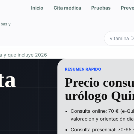
Inicio
Cita médica
Pruebas
Prev
ebas y
Buscar en Qu
a y qué incluye 2026
ta
RESUMEN RÁPIDO
Precio consu
urólogo Qui
Consulta online: 70 € (e-Qui
:
valoración y orientación dia
Consulta presencial: 70-95 