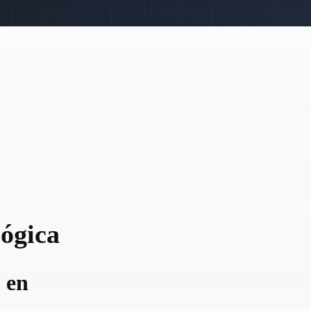
lógica
 en