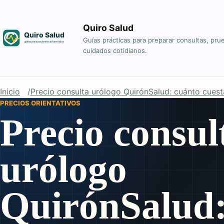
Quiro Salud
Guías prácticas para preparar consultas, pru
cuidados cotidianos.
Inicio
Precio consulta urólogo QuirónSalud: cuánto cuest
PRECIOS ORIENTATIVOS
Precio consul
urólogo
QuirónSalud