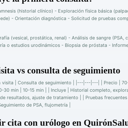
mnesis (historial clínico) - Exploración física básica (palp
ocede) - Orientación diagnóstica - Solicitud de pruebas com
afía (vesical, prostática, renal) - Análisis de sangre (PSA, c
tría o estudios urodinámicos - Biopsia de próstata - Informe
sita vs consulta de seguimiento
 visita | Consulta de seguimiento | |---|---|---| | Precio | 70
0-30 min | 10-15 min | | Incluye | Historial completo, explor
de resultados, ajuste de tratamiento | | Pruebas frecuentes 
 Seguimiento de PSA, flujometría |
r cita con urólogo en QuirónSal