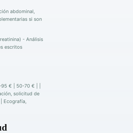
ación abdominal,
plementarias si son
reatinina) - Análisis
s escritos
-95 € | 50-70 € | |
ación, solicitud de
| Ecografía,
ud