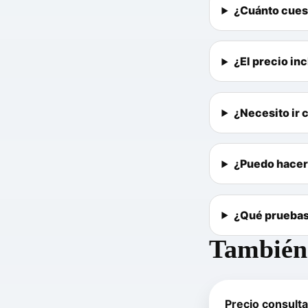
¿Cuánto cuest
¿El precio in
¿Necesito ir c
¿Puedo hacer 
¿Qué pruebas 
También 
Precio consulta