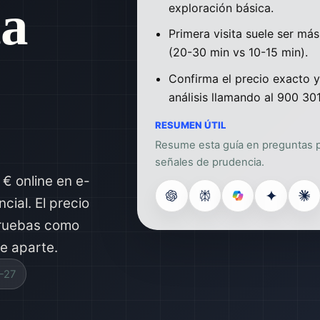
ta
exploración básica.
Primera visita suele ser más
(20-30 min vs 10-15 min).
Confirma el precio exacto y 
análisis llamando al 900 301
RESUMEN ÚTIL
Resume esta guía en preguntas pa
señales de prudencia.
€ online en e-
cial. El precio
 Pruebas como
te aparte.
-27