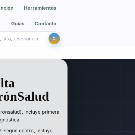
ención
Herramientas
Guías
Contacto
iro Salud
lta
rónSalud
ronsalud), incluye primera
gnóstica.
€ según centro, incluye