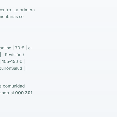
centro. La primera
ementarias se
online | 70 € | e-
 | Revisión /
| 105-150 € |
uirónSalud | |
 la comunidad
mando al
900 301