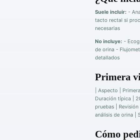
Suele incluir:
- Ana
tacto rectal si pr
necesarias
No incluye:
- Ecogr
de orina - Flujome
detallados
Primera vi
| Aspecto | Primera
Duración típica | 2
pruebas | Revisión 
análisis de orina |
Cómo pedi